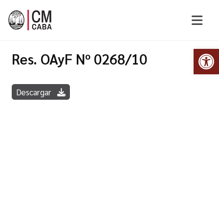
Abr
Res. OAyF Nº 0268/10
Descargar