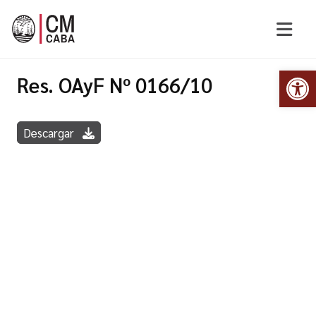
Abr
Res. OAyF Nº 0166/10
Descargar