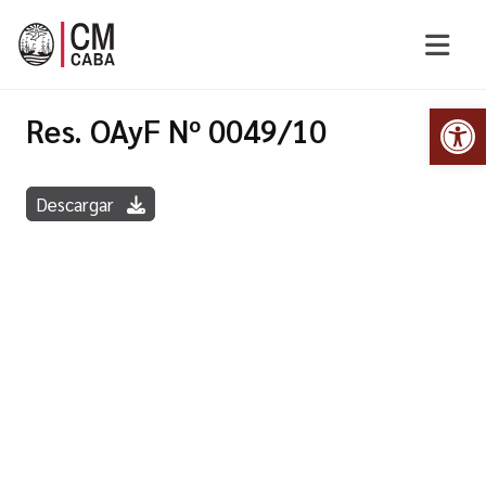
Abr
Res. OAyF Nº 0049/10
Descargar