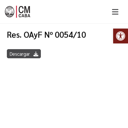
Abr
Res. OAyF Nº 0054/10
Descargar