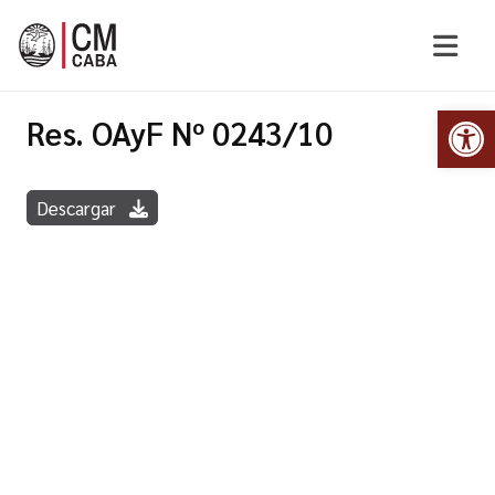
Abr
Res. OAyF Nº 0243/10
Descargar