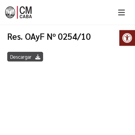
Abr
Res. OAyF Nº 0254/10
Descargar