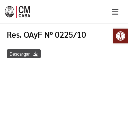
Abr
Res. OAyF Nº 0225/10
Descargar