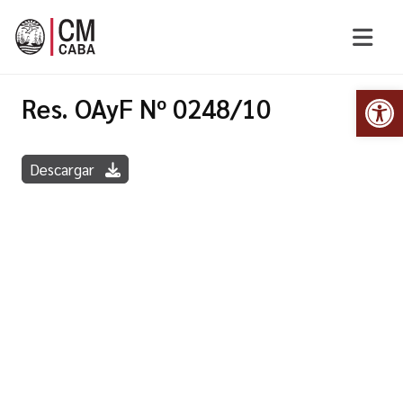
Abr
Res. OAyF Nº 0248/10
Descargar