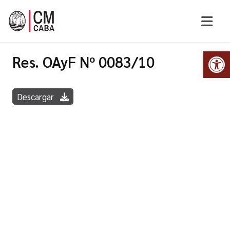
Abr
Res. OAyF Nº 0083/10
Descargar