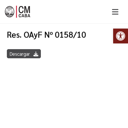
Abr
Res. OAyF Nº 0158/10
Descargar