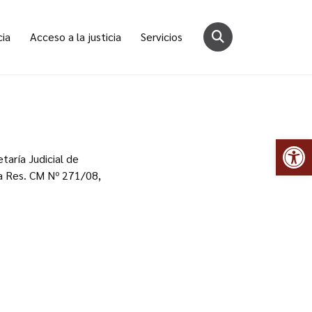
cia
Acceso a la justicia
Servicios
Abr
taría Judicial de
 la Res. CM Nº 271/08,