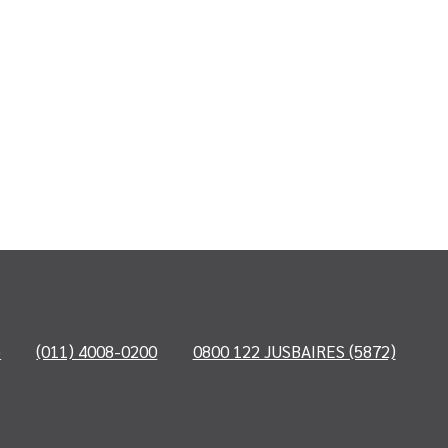
o
(011) 4008-0200
0800 122 JUSBAIRES (5872)