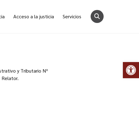
cia
Acceso a la justicia
Servicios
Abr
trativo y Tributario Nº
e Relator.