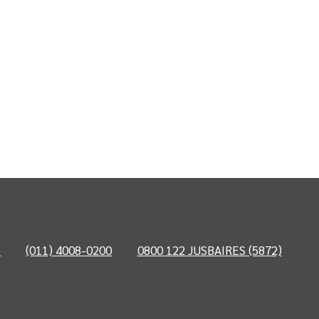
o
(011) 4008-0200
0800 122 JUSBAIRES (5872)