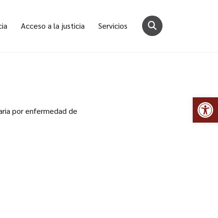
cia
Acceso a la justicia
Servicios
Abr
naria por enfermedad de