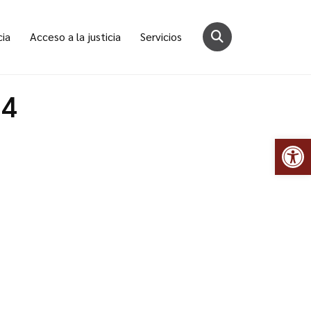
cia
Acceso a la justicia
Servicios
24
Abr