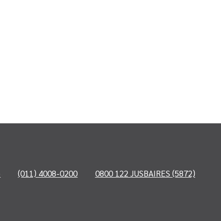
o
(011) 4008-0200
0800 122 JUSBAIRES (5872)