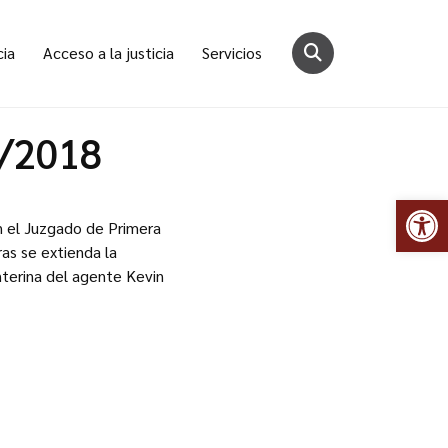
cia
Acceso a la justicia
Servicios
0/2018
Abr
en el Juzgado de Primera
ras se extienda la
nterina del agente Kevin