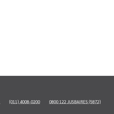
o
(011) 4008-0200
0800 122 JUSBAIRES (5872)