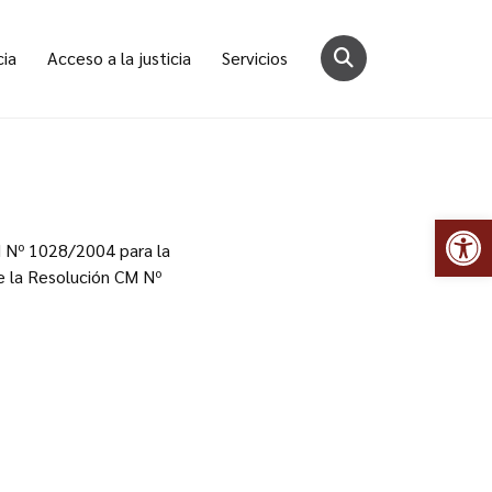
cia
Acceso a la justicia
Servicios
Abr
CM Nº 1028/2004 para la
de la Resolución CM Nº