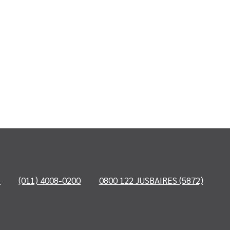
o
(011) 4008-0200
0800 122 JUSBAIRES (5872)