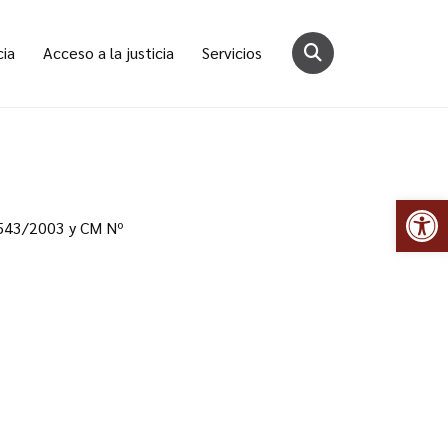
cia
Acceso a la justicia
Servicios
Abr
 543/2003 y CM Nº