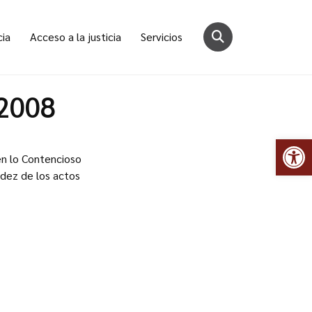
cia
Acceso a la justicia
Servicios
/2008
Abr
 en lo Contencioso
idez de los actos