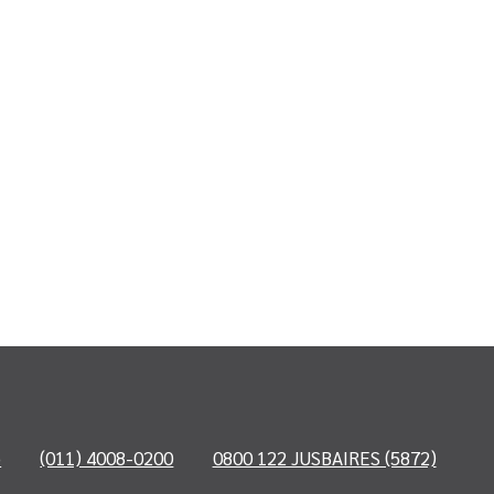
o
(011) 4008-0200
0800 122 JUSBAIRES (5872)