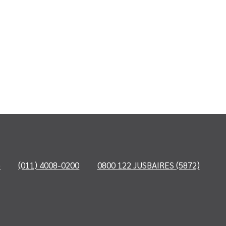
o
(011) 4008-0200
0800 122 JUSBAIRES (5872)