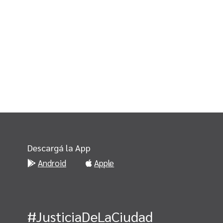
Descargá la App
Android
Apple
#JusticiaDeLaCiudad