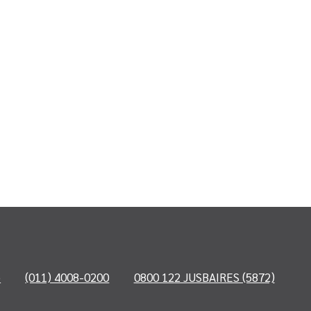
o
(011) 4008-0200
0800 122 JUSBAIRES (5872)