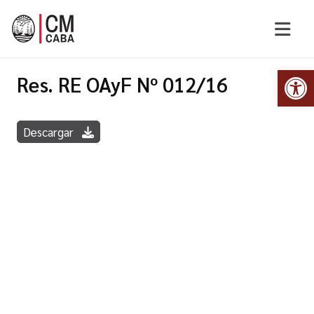
Abr
Res. RE OAyF Nº 012/16
Descargar