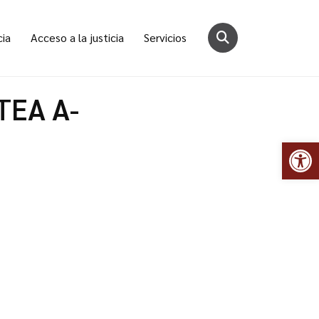
cia
Acceso a la justicia
Servicios
 TEA A-
Abr