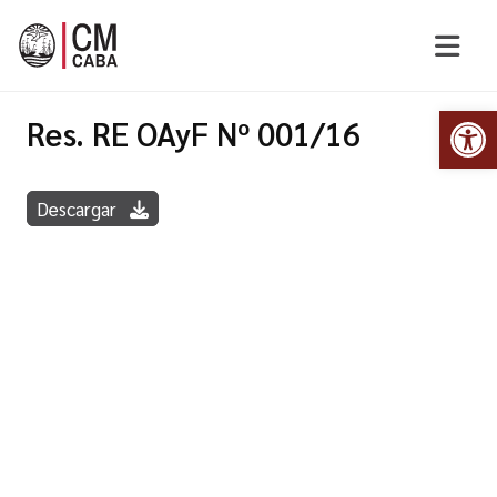
Abr
Res. RE OAyF Nº 001/16
Descargar