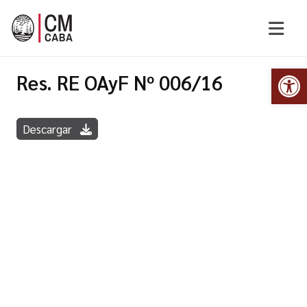
Abr
Res. RE OAyF Nº 006/16
Descargar