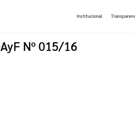
Institucional
Transparen
OAyF Nº 015/16