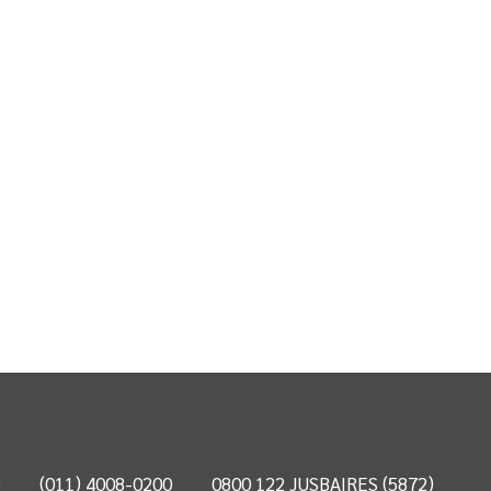
o
(011) 4008-0200
0800 122 JUSBAIRES (5872)