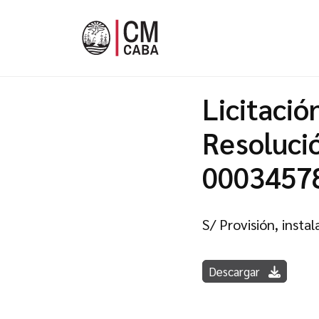
Licitaci
Resoluci
0003457
S/ Provisión, inst
Descargar