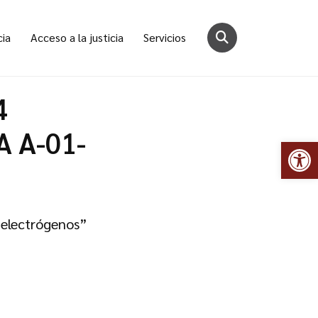
cia
Acceso a la justicia
Servicios
4
A A-01-
Abr
 electrógenos”