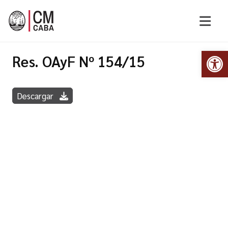
Abr
Res. OAyF Nº 154/15
Descargar