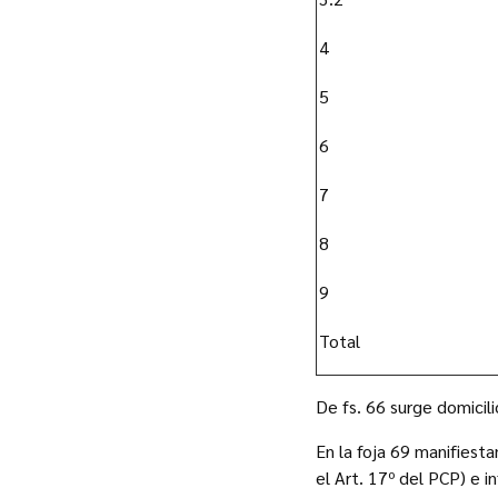
4
5
6
7
8
9
Total
De fs. 66 surge domicili
En la foja 69 manifiesta
el Art. 17º del PCP) e 