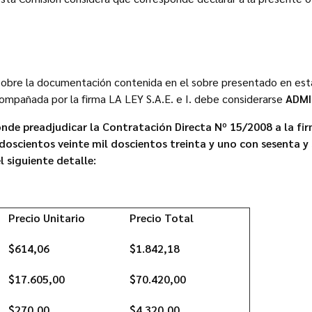
 sobre la documentación contenida en el sobre presentado en est
compañada por la firma LA LEY S.A.E. e I. debe considerarse
ADMI
nde preadjudicar la Contratación Directa Nº 15/2008 a la firm
doscientos veinte mil doscientos treinta y uno con sesenta y
l siguiente detalle:
Precio Unitario
Precio Total
$614,06
$1.842,18
$17.605,00
$70.420,00
$270,00
$4.320,00