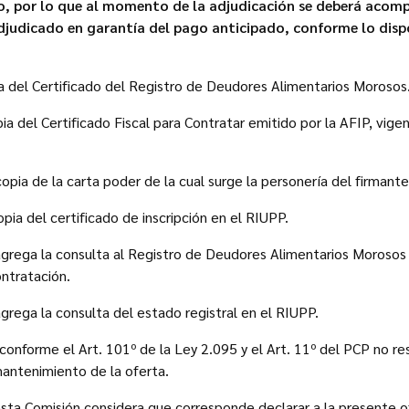
o, por lo que al momento de la adjudicación se deberá acomp
djudicado en garantía del pago anticipado, conforme lo dispo
a del Certificado del Registro de Deudores Alimentarios Morosos
a del Certificado Fiscal para Contratar emitido por la AFIP, vige
opia de la carta poder de la cual surge la personería del firmante
pia del certificado de inscripción en el RIUPP.
agrega la consulta al Registro de Deudores Alimentarios Morosos
ntratación.
agrega la consulta del estado registral en el RIUPP.
conforme el Art. 101º de la Ley 2.095 y el Art. 11º del PCP no re
antenimiento de la oferta.
esta Comisión considera que corresponde declarar a la presente