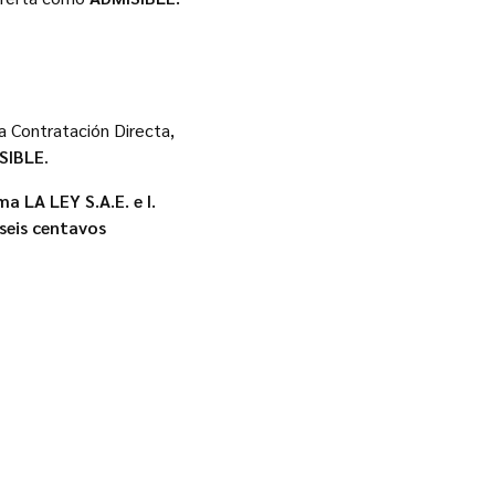
a Contratación Directa,
SIBLE
.
a LA LEY S.A.E. e I.
 seis centavos