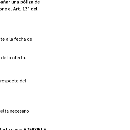
añar una póliza de
ne el Art. 13º del
.
nte a la fecha de
 de la oferta.
 respecto del
sulta necesario
 oferta como
ADMISIBLE.