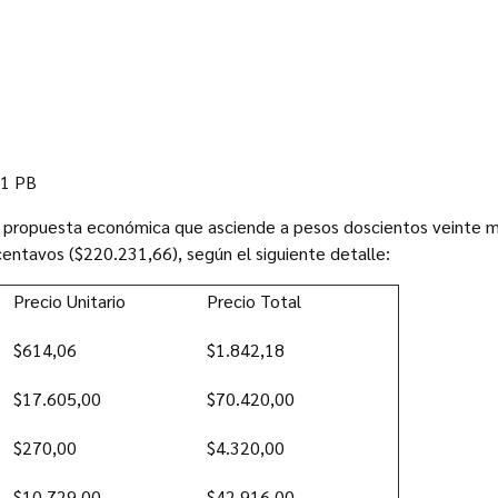
71 PB
u propuesta económica que asciende a pesos doscientos veinte mi
centavos ($220.231,66), según el siguiente detalle:
Precio Unitario
Precio Total
$614,06
$1.842,18
$17.605,00
$70.420,00
$270,00
$4.320,00
$10.729,00
$42.916,00