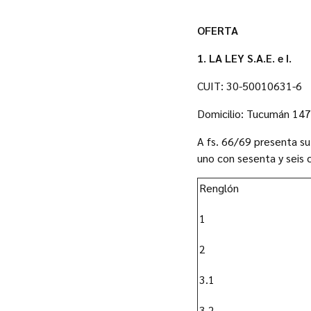
OFERTA
1. LA LEY S.A.E. e I.
CUIT: 30-50010631-6
Domicilio: Tucumán 14
A fs. 66/69 presenta s
uno con sesenta y seis 
Renglón
1
2
3.1
3.2