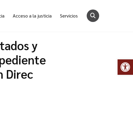
cia
Acceso a la justicia
Servicios
itados y
xpediente
Abr
 Direc