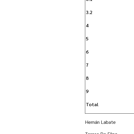
3.2
4
5
6
7
8
9
Total
Hernán Labate
Teresa De Filpo