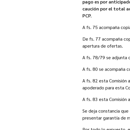
pago es por anticipad
caución por el total a
PCP.
A fs. 75 acompaña copi
De fs. 77 acompaña copi
apertura de ofertas.
A fs. 78/79 se adjunta c
A fs. 80 se acompaña co
A fs. 82 esta Comisión 
apoderado para esta Co
A fs. 83 esta Comisión 
Se deja constancia que 
presentar garantía de m
Por todo lo expuesto, 