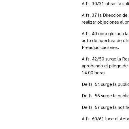
A fs. 30/31 obran la so
A fs. 37 la Dirección 
realizar objeciones al 
A fs. 40 obra glosada l
acto de apertura de ofe
Preadjudicaciones.
A fs. 42/50 surge la Re
aprobando el pliego de 
14.00 horas.
De fs. 54 surge la publi
De fs. 56 surge la publi
De fs. 57 surge la notif
A fs. 60/61 luce el Act