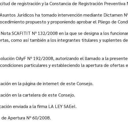
licitud de registración y la Constancia de Registración Preventiv
de Asuntos Jurídicos ha tomado intervención mediante Dictamen N
procedimiento propuesto y proponiendo aprobar el Pliego de Condi
a Nota SCAFITIT Nº 132/2008 en la que se designa a los funcionar
rtas, como así también a los integrantes titulares y suplentes de
solución OAyF Nº 192/2008, autorizando el llamado a la presente
condiciones particulares y estableciendo la apertura de ofertas 
cación en la página de internet de este Consejo.
cación en la cartelera de este Consejo.
icación enviada a la firma LA LEY SAEeI.
a de Apertura Nº 60/2008.