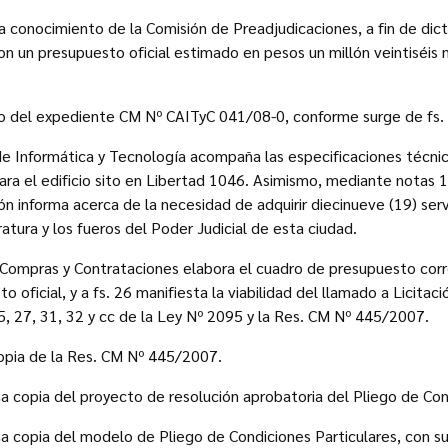
 conocimiento de la Comisión de Preadjudicaciones, a fin de dicta
on un presupuesto oficial estimado en pesos un millón veintiséis 
io del expediente CM Nº CAITyC 041/08-0, conforme surge de fs. 
 de Informática y Tecnología acompaña las especificaciones técni
ara el edificio sito en Libertad 1046. Asimismo, mediante notas 
ón informa acerca de la necesidad de adquirir diecinueve (19) serv
atura y los fueros del Poder Judicial de esta ciudad.
e Compras y Contrataciones elabora el cuadro de presupuesto cor
 oficial, y a fs. 26 manifiesta la viabilidad del llamado a Licitac
25, 27, 31, 32 y cc de la Ley Nº 2095 y la Res. CM Nº 445/2007.
opia de la Res. CM Nº 445/2007.
 copia del proyecto de resolución aprobatoria del Pliego de Con
 copia del modelo de Pliego de Condiciones Particulares, con su