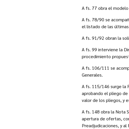
A fs. 77 obra el modelo 
A fs. 78/90 se acompaña
el listado de las última
A fs. 91/92 obran la so
A fs. 99 interviene la 
procedimiento propuest
A fs. 106/111 se acomp
Generales.
A fs. 115/146 surge la 
aprobando el pliego de 
valor de los pliegos, y
A fs. 148 obra la Nota 
apertura de ofertas, co
Preadjudicaciones, y al