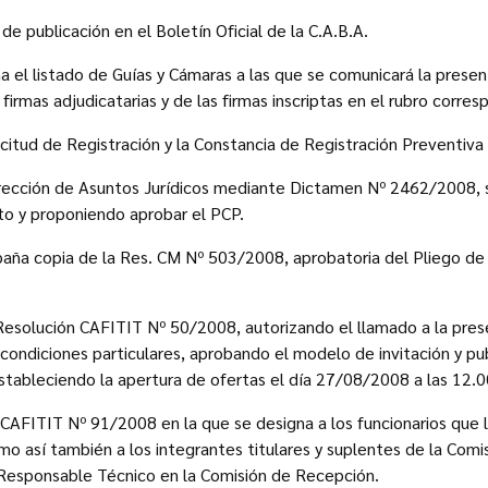
de publicación en el Boletín Oficial de la C.A.B.A.
 el listado de Guías y Cámaras a las que se comunicará la present
s firmas adjudicatarias y de las firmas inscriptas en el rubro corr
licitud de Registración y la Constancia de Registración Preventiv
Dirección de Asuntos Jurídicos mediante Dictamen Nº 2462/2008, si
o y proponiendo aprobar el PCP.
aña copia de la Res. CM Nº 503/2008, aprobatoria del Pliego de
Resolución CAFITIT Nº 50/2008, autorizando el llamado a la prese
condiciones particulares, aprobando el modelo de invitación y publ
 estableciendo la apertura de ofertas el día 27/08/2008 a las 12.0
SCAFITIT Nº 91/2008 en la que se designa a los funcionarios que 
mo así también a los integrantes titulares y suplentes de la Comi
 Responsable Técnico en la Comisión de Recepción.