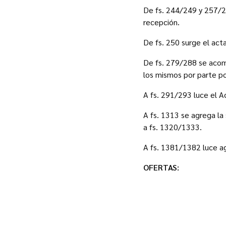
De fs. 244/249 y 257/27
recepción.
De fs. 250 surge el acta
De fs. 279/288 se acom
los mismos por parte po
A fs. 291/293 luce el 
A fs. 1313 se agrega la 
a fs. 1320/1333.
A fs. 1381/1382 luce ag
OFERTAS
: