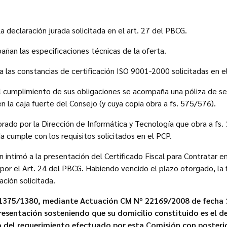
 declaración jurada solicitada en el art. 27 del PBCG.
ñan las especificaciones técnicas de la oferta.
las constancias de certificación ISO 9001-2000 solicitadas en el 
l cumplimiento de sus obligaciones se acompaña una póliza de se
n la caja fuerte del Consejo (y cuya copia obra a fs. 575/576).
orado por la Dirección de Informática y Tecnología que obra a fs
a cumple con los requisitos solicitados en el PCP.
 intimó a la presentación del Certificado Fiscal para Contratar e
por el Art. 24 del PBCG. Habiendo vencido el plazo otorgado, la 
ión solicitada.
 1375/1380, mediante Actuación CM Nº 22169/2008 de fecha 1
resentación sosteniendo que su domicilio constituido es el de
el requerimiento efectuado por esta Comisión con posterio