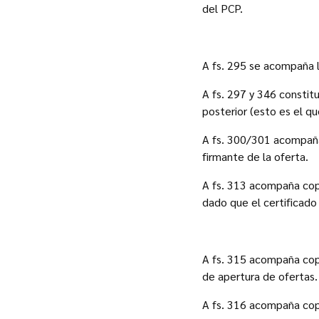
del PCP.
A fs. 295 se acompaña l
A fs. 297 y 346 constit
posterior (esto es el qu
A fs. 300/301 acompaña 
firmante de la oferta.
A fs. 313 acompaña copia
dado que el certificado
A fs. 315 acompaña copi
de apertura de ofertas.
A fs. 316 acompaña cop