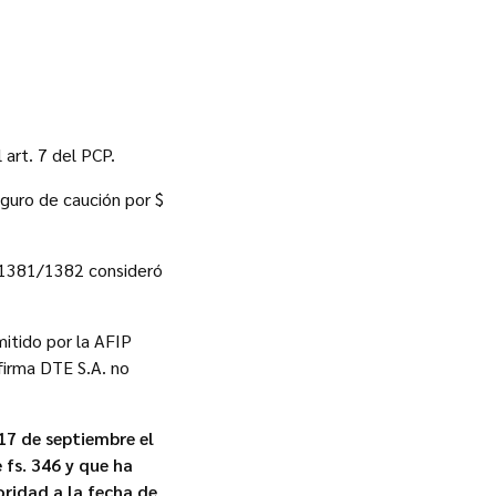
art. 7 del PCP.
guro de caución por $
. 1381/1382 consideró
mitido por la AFIP
firma DTE S.A. no
7 de septiembre el
 fs. 346 y que ha
ridad a la fecha de