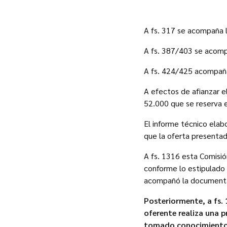
A fs. 317 se acompaña la
A fs. 387/403 se acompa
A fs. 424/425 acompaña 
A efectos de afianzar e
52.000 que se reserva e
El informe técnico elab
que la oferta presentad
A fs. 1316 esta Comisión
conforme lo estipulado 
acompañó la documentac
Posteriormente, a fs.
oferente realiza una p
tomado conocimiento d