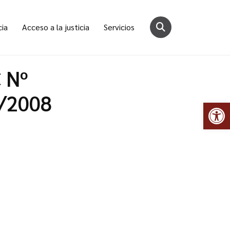
cia
Acceso a la justicia
Servicios
C Nº
2/2008
Abr