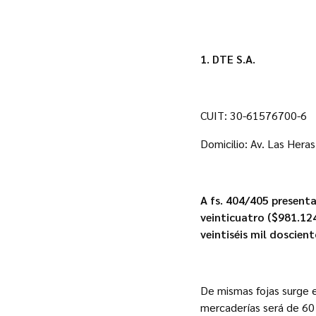
1.
DTE S.A.
CUIT: 30-61576700-6
Domicilio: Av. Las Hera
A fs. 404/405 present
veinticuatro ($981.124
veintiséis mil doscien
De mismas fojas surge e
mercaderías será de 60 