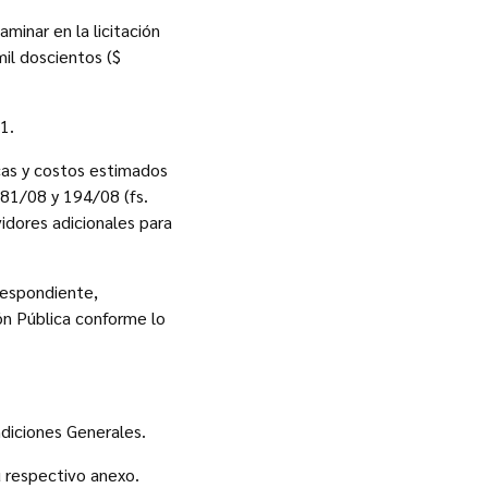
minar en la licitación
mil doscientos ($
1.
cas y costos estimados
181/08 y 194/08 (fs.
idores adicionales para
respondiente,
ión Pública conforme lo
diciones Generales.
 respectivo anexo.