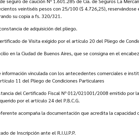
de seguro de caución Nº 1.601.285 de Cia. de Seguros La Mercanti
cientos veintiséis pesos con 25/100 ($ 4.726,25), reservándose el
rando su copia a fs. 320/321.
onstancia de adquisición del pliego.
Certificado de Visita exigido por el artículo 20 del Pliego de Condi
cilio en la Ciudad de Buenos Aires, que se consigna en el encab
e información vinculada con los antecedentes comerciales e instit
artículo 11 del Pliego de Condiciones Particulares
stancia del Certificado Fiscal Nº 012/021001/2008 emitido por la A
querido por el artículo 24 del P.B.C.G.
 oferente acompaña la documentación que acredita la capacidad d
cado de Inscripción ante el R.I.U.P.P.