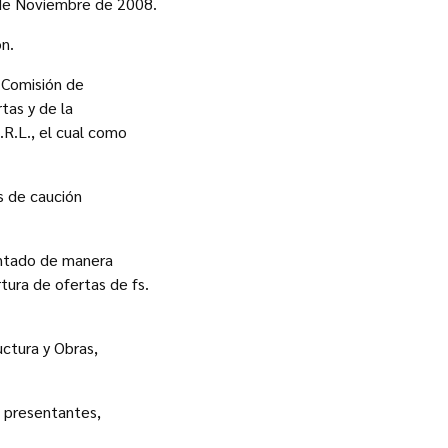
4 de Noviembre de 2008.
ón.
 Comisión de
tas y de la
R.L., el cual como
s de caución
entado de manera
ura de ofertas de fs.
uctura y Obras,
os presentantes,