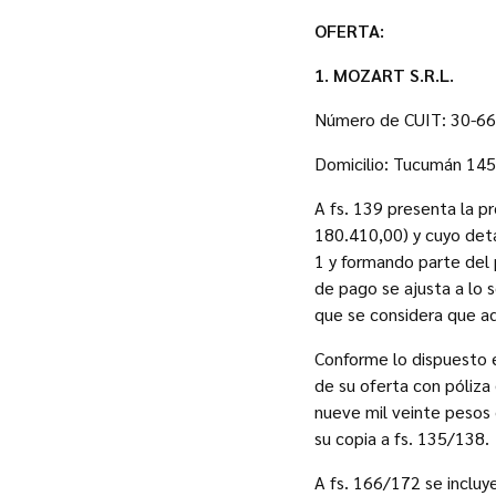
OFERTA
:
1.
MOZART S.R.L.
Número de CUIT: 30-6
Domicilio: Tucumán 1455 -
A fs. 139 presenta la p
180.410,00) y cuyo det
1 y formando parte del
de pago se ajusta a lo 
que se considera que adh
Conforme lo dispuesto e
de su oferta con póliza
nueve mil veinte pesos 
su copia a fs. 135/138.
A fs. 166/172 se incluy