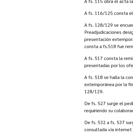
A fs. 115 obra el acta 
A fs. 116/125 consta el 
A fs. 128/129 se encuen
Preadjudicaciones desig
presentación extemporá
consta a fs.518 fue rem
A fs. 517 consta la rem
presentadas por los of
A fs. 518 se halla la c
extemporánea por la fi
128/129.
De fs. 527 surge el ped
requiriendo su colabora
De fs. 532 a fs. 537 sur
consultada vía internet