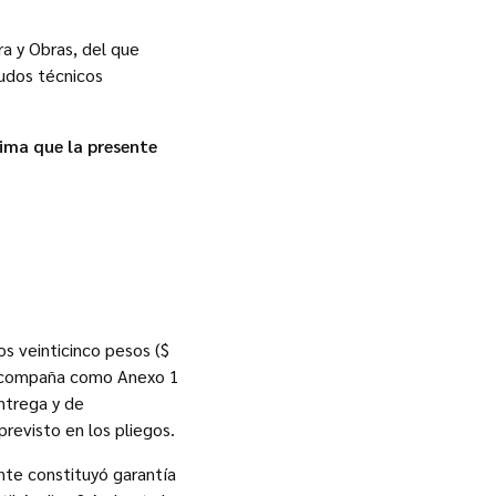
ra y Obras, del que
audos técnicos
tima que la presente
s veinticinco pesos ($
 acompaña como Anexo 1
ntrega y de
revisto en los pliegos.
nte constituyó garantía