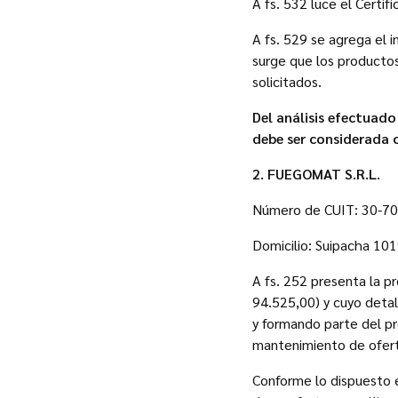
A fs. 532 luce el Certifi
A fs. 529 se agrega el i
surge que los productos
solicitados.
Del análisis efectuad
debe ser considerada
2.
FUEGOMAT S.R.L.
Número de CUIT: 30-7
Domicilio: Suipacha 1019 
A fs. 252 presenta la p
94.525,00) y cuyo deta
y formando parte del pr
mantenimiento de oferta
Conforme lo dispuesto e