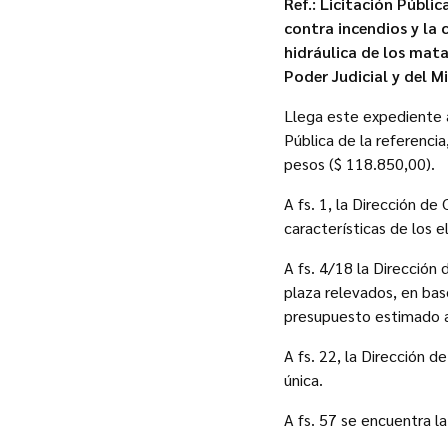
Ref.: Licitación Públi
contra incendios y la 
hidráulica de los mata
Poder Judicial y del 
Llega este expediente a
Pública de la referenci
pesos ($ 118.850,00).
A fs. 1, la Dirección de
características de los 
A fs. 4/18 la Dirección
plaza relevados, en base
presupuesto estimado a
A fs. 22, la Dirección 
única.
A fs. 57 se encuentra l