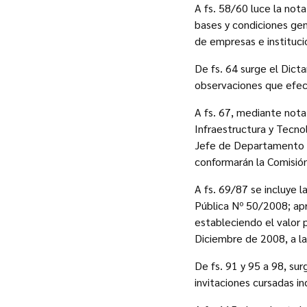
A fs. 58/60 luce la not
bases y condiciones gene
de empresas e institucio
De fs. 64 surge el Dict
observaciones que efec
A fs. 67, mediante nota 
Infraestructura y Tecno
Jefe de Departamento d
conformarán la Comisió
A fs. 69/87 se incluye 
Pública Nº 50/2008; apr
estableciendo el valor p
Diciembre de 2008, a las
De fs. 91 y 95 a 98, su
invitaciones cursadas i