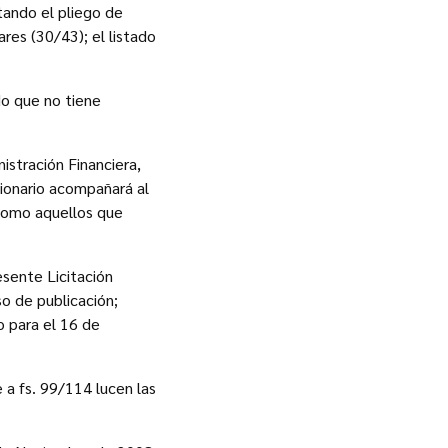
tando el pliego de
res (30/43); el listado
do que no tiene
istración Financiera,
ionario acompañará al
 como aquellos que
esente Licitación
o de publicación;
o para el 16 de
 a fs. 99/114 lucen las