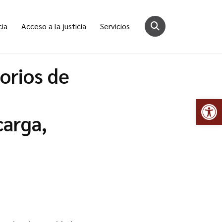
cia
Acceso a la justicia
Servicios
orios de
Abr
carga,