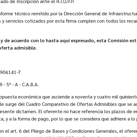
cado de Inscripción ante el R.I.U.P.P.
nforme técnico remitido por la Dirección General de Infraestructu
 y servicios cotizados por esta firma cumplen con todos los rec
o y de acuerdo con lo hasta aquí expresado, esta Comisión es
oferta admisible.
0906141-7
- 5º - A - C.A.B.A.
ropuesta económica que asciende a noventa y cuatro mil quiniento
lle surge del Cuadro Comparativo de Ofertas Admisibles que se
esente dictamen. El oferente no hace referencia los plazos de e
, y a la forma de pago, por lo que se considera que adhiere a lo p
n el art. 6 del Pliego de Bases y Condiciones Generales, el ofere