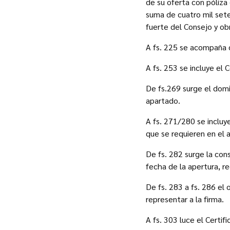
de su oferta con póliza 
suma de cuatro mil sete
fuerte del Consejo y ob
A fs. 225 se acompaña c
A fs. 253 se incluye el 
De fs.269 surge el domi
apartado.
A fs. 271/280 se incluy
que se requieren en el 
De fs. 282 surge la con
fecha de la apertura, re
De fs. 283 a fs. 286 el
representar a la firma.
A fs. 303 luce el Certifi