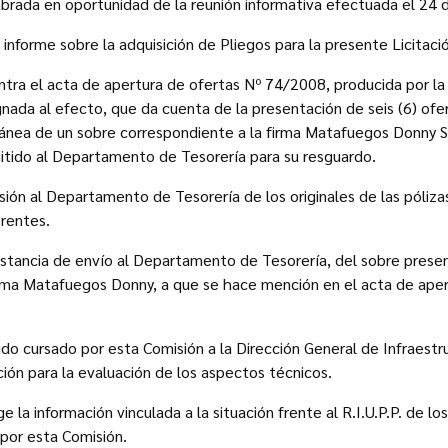
labrada en oportunidad de la reunión informativa efectuada el 2
informe sobre la adquisición de Pliegos para la presente Licitaci
tra el acta de apertura de ofertas Nº 74/2008, producida por la
nada al efecto, que da cuenta de la presentación de seis (6) ofer
nea de un sobre correspondiente a la firma Matafuegos Donny S.
itido al Departamento de Tesorería para su resguardo.
isión al Departamento de Tesorería de los originales de las póliza
erentes.
onstancia de envío al Departamento de Tesorería, del sobre pres
rma Matafuegos Donny, a que se hace mención en el acta de apert
ido cursado por esta Comisión a la Dirección General de Infraestr
ción para la evaluación de los aspectos técnicos.
ge la información vinculada a la situación frente al R.I.U.P.P. de l
 por esta Comisión.