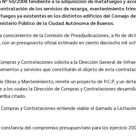
ca Nº 50/2008 tendiente a la adquisición de matafuegos y acc
contratación de los servicios de recarga, mantenimiento trim
fuegos ya existentes en los distintos edificios del Consejo de
Ministerio Público de la Ciudad Autónoma de Buenos.
 conocimiento de la Comisión de Preadjudicaciones, a fin de dicta
a, con un presupuesto oficial estimado en ciento dieciocho mil o
 Compras y Contrataciones solicita a la Dirección General de Infrae
elementos y servicios que constituirán el objeto de esta contratac
 de Obras y Mantenimiento, remite un proyecto de P.C.P. y un deta
 a los cuales la Dirección de Compras y Contrataciones desarrolla
rriba citado.
de Compras y Contrataciones entiende viable el llamado a Licitaci
a constancia del compromiso presupuestario para los ejercicio 20