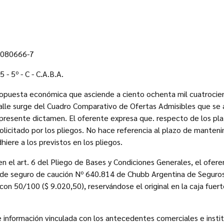
6080666-7
 5º - C - C.A.B.A.
ropuesta económica que asciende a ciento ochenta mil cuatrocie
alle surge del Cuadro Comparativo de Ofertas Admisibles que 
 presente dictamen. El oferente expresa que. respecto de los pl
solicitado por los pliegos. No hace referencia al plazo de manten
iere a los previstos en los pliegos.
n el art. 6 del Pliego de Bases y Condiciones Generales, el ofere
 de seguro de caución Nº 640.814 de Chubb Argentina de Seguros 
con 50/100 ($ 9.020,50), reservándose el original en la caja fuer
e información vinculada con los antecedentes comerciales e instit