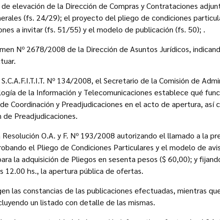
a de elevación de la Dirección de Compras y Contrataciones adjun
rales (fs. 24/29); el proyecto del pliego de condiciones particula
nes a invitar (fs. 51/55) y el modelo de publicación (fs. 50); .
amen Nº 2678/2008 de la Dirección de Asuntos Jurídicos, indican
tuar.
S.C.A.F.I.T.I.T. Nº 134/2008, el Secretario de la Comisión de Admin
logía de la Información y Telecomunicaciones establece qué func
e Coordinación y Preadjudicaciones en el acto de apertura, así
n de Preadjudicaciones.
la Resolución O.A. y F. Nº 193/2008 autorizando el llamado a la pr
obando el Pliego de Condiciones Particulares y el modelo de avis
ara la adquisición de Pliegos en sesenta pesos ($ 60,00); y fijand
 12.00 hs., la apertura pública de ofertas.
rgen las constancias de las publicaciones efectuadas, mientras que
ncluyendo un listado con detalle de las mismas.