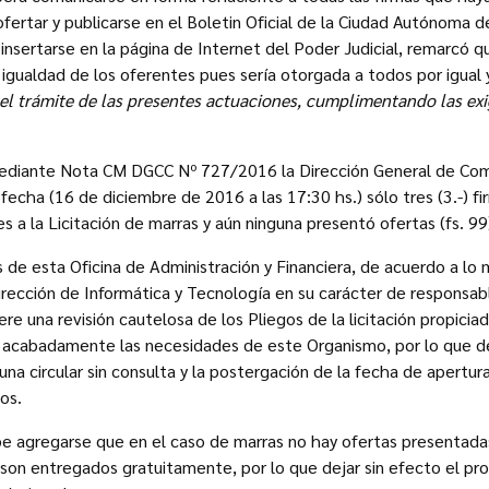
fertar y publicarse en el Boletin Oficial de la Ciudad Autónoma d
 insertarse en la página de Internet del Poder Judicial, remarcó q
de igualdad de los oferentes pues sería otorgada a todos por igual
el trámite de las presentes actuaciones, cumplimentando las exi
ediante Nota CM DGCC Nº 727/2016 la Dirección General de Com
 fecha (16 de diciembre de 2016 a las 17:30 hs.) sólo tres (3.-) fi
s a la Licitación de marras y aún ninguna presentó ofertas (fs. 9
s de esta Oficina de Administración y Financiera, de acuerdo a lo
irección de Informática y Tecnología en su carácter de responsab
e una revisión cautelosa de los Pliegos de la licitación propiciad
 acabadamente las necesidades de este Organismo, por lo que de
na circular sin consulta y la postergación de la fecha de apertura
iegos.
e agregarse que en el caso de marras no hay ofertas presentadas
 son entregados gratuitamente, por lo que dejar sin efecto el p