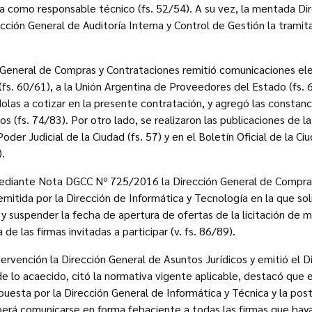
a como responsable técnico (fs. 52/54). A su vez, la mentada Di
ción General de Auditoría Interna y Control de Gestión la tramita
 General de Compras y Contrataciones remitió comunicaciones ele
fs. 60/61), a la Unión Argentina de Proveedores del Estado (fs. 
dolas a cotizar en la presente contratación, y agregó las constanc
s (fs. 74/83). Por otro lado, se realizaron las publicaciones de l
oder Judicial de la Ciudad (fs. 57) y en el Boletín Oficial de la 
).
ediante Nota DGCC Nº 725/2016 la Dirección General de Compra
emitida por la Dirección de Informática y Tecnología en la que sol
a y suspender la fecha de apertura de ofertas de la licitación de 
de las firmas invitadas a participar (v. fs. 86/89).
ervención la Dirección General de Asuntos Jurídicos y emitió el
 de lo acaecido, citó la normativa vigente aplicable, destacó que
opuesta por la Dirección General de Informática y Técnica y la po
erá comunicarse en forma fehaciente a todas las firmas que haya