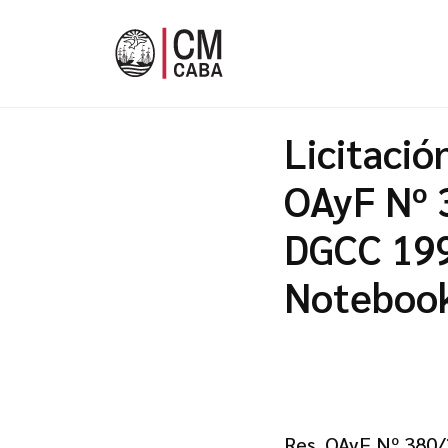
Licitació
OAyF Nº 
DGCC 199
Noteboo
Res. OAyF Nº 380