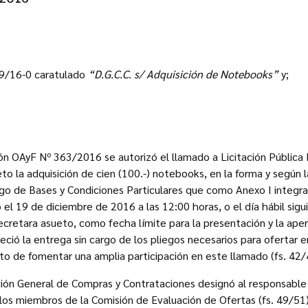
9/16-0 caratulado
“D.G.C.C. s/ Adquisición de Notebooks”
y;
n OAyF Nº 363/2016 se autorizó el llamado a Licitación Públic
to la adquisición de cien (100.-) notebooks, en la forma y según l
ego de Bases y Condiciones Particulares que como Anexo I integra
el 19 de diciembre de 2016 a las 12:00 horas, o el día hábil sigu
decretara asueto, como fecha límite para la presentación y la aper
eció la entrega sin cargo de los pliegos necesarios para ofertar en
o de fomentar una amplia participación en este llamado (fs. 42/
ión General de Compras y Contrataciones designó al responsable d
 los miembros de la Comisión de Evaluación de Ofertas (fs. 49/51)