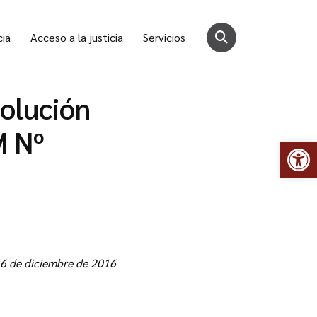
cia
Acceso a la justicia
Servicios
solución
M Nº
Abr
6 de diciembre de 2016