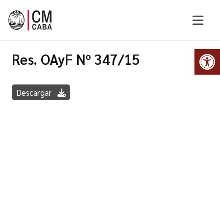
Abr
Res. OAyF Nº 347/15
Descargar