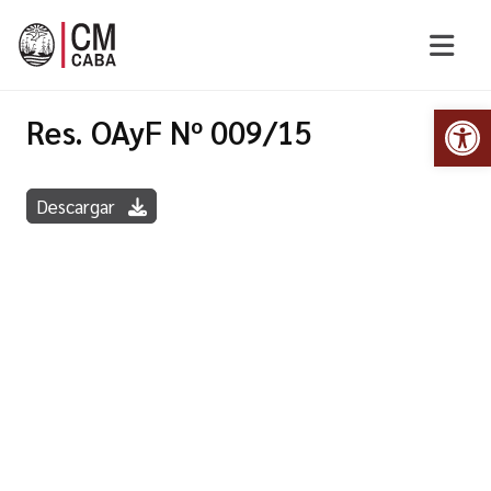
Abr
Res. OAyF Nº 009/15
Descargar