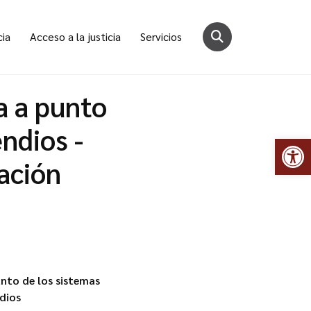
cia
Acceso a la justicia
Servicios
a a punto
ndios -
Abr
tación
unto de los sistemas
dios