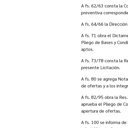
A fs. 62/63 consta la C
preventiva correspondi
A fs. 64/66 la Direcció
A fs. 71 obra el Dictam
Pliego de Bases y Condi
aptos.
A fs. 73/78 consta la 
presente Licitación.
A fs. 80 se agrega Nota
de ofertas y a los inte
A fs. 82/95 obra la Res
aprueba el Pliego de Co
apertura de ofertas.
A fs. 100 se informa de 