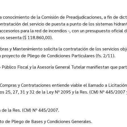
 conocimiento de la Comisión de Preadjudicaciones, a fin de dicta
ntratación del servicio de puesta a punto de los sistemas hidrant
accesorios para la red de incendios -, con un presupuesto oficial 
tos sesenta ($ 118.860,00).
Obras y Mantenimiento solicita la contratación de los servicios ob
n proyecto de Pliego de Condiciones Particulares (fs. 2/11).
o Público Fiscal y la Asesoría General Tutelar manifiestan que par
e Compras y Contrataciones entiende viable el llamado a Licitació
los 25, 27, 31 y 32 de la Ley Nº 2095 y la Res. (CM) Nº 445/2007 
a de la Res. (CM) Nº 445/2007.
to de Pliego de Bases y Condiciones Generales.