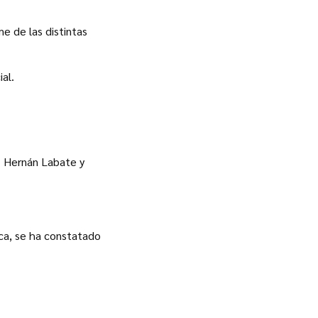
me de las distintas
al.
. Hernán Labate y
ica, se ha constatado