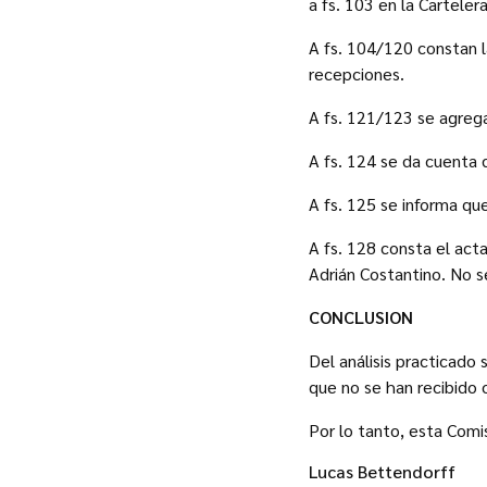
a fs. 103 en la Carteler
A fs. 104/120 constan la
recepciones.
A fs. 121/123 se agregan
A fs. 124 se da cuenta d
A fs. 125 se informa qu
A fs. 128 consta el act
Adrián Costantino. No 
CONCLUSION
Del análisis practicado
que no se han recibido 
Por lo tanto, esta Comi
Lucas Bettendorff