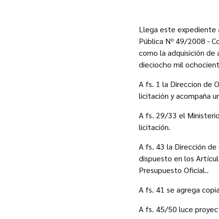
Llega este expediente a
Pública Nº 49/2008 - Co
como la adquisición de 
dieciocho mil ochocien
A fs. 1 la Direccion de 
licitación y acompaña u
A fs. 29/33 el Ministeri
licitación.
A fs. 43 la Dirección d
dispuesto en los Artícu
Presupuesto Oficial..
A fs. 41 se agrega copi
A fs. 45/50 luce proyec