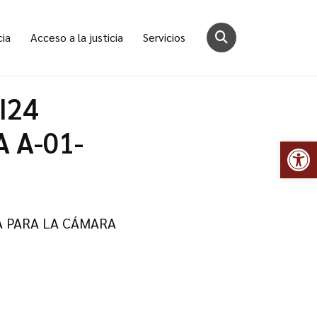
cia
Acceso a la justicia
Servicios
I24
A A-01-
Abr
A PARA LA CÁMARA