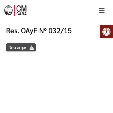
Abr
Res. OAyF Nº 032/15
Descargar