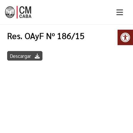
Abr
Res. OAyF Nº 186/15
Descargar