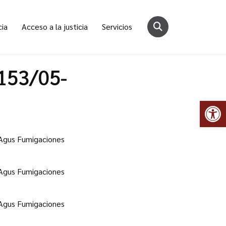
cia
Acceso a la justicia
Servicios
153/05-
Abr
y Agus Fumigaciones
y Agus Fumigaciones
y Agus Fumigaciones