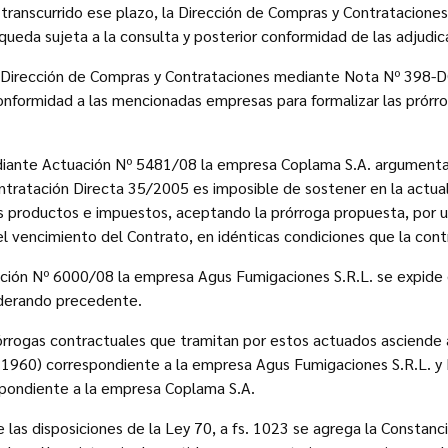
 transcurrido ese plazo, la Dirección de Compras y Contrataciones
queda sujeta a la consulta y posterior conformidad de las adjudica
 Dirección de Compras y Contrataciones mediante Nota Nº 398-D
 conformidad a las mencionadas empresas para formalizar las prórr
diante Actuación Nº 5481/08 la empresa Coplama S.A. argumenta
ntratación Directa 35/2005 es imposible de sostener en la actu
s productos e impuestos, aceptando la prórroga propuesta, por u
del vencimiento del Contrato, en idénticas condiciones que la contr
ación Nº 6000/08 la empresa Agus Fumigaciones S.R.L. se expide 
iderando precedente.
órrogas contractuales que tramitan por estos actuados asciende 
 1960) correspondiente a la empresa Agus Fumigaciones S.R.L. y 
pondiente a la empresa Coplama S.A.
las disposiciones de la Ley 70, a fs. 1023 se agrega la Constanc