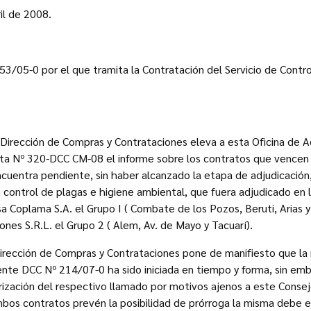
il de 2008.
3/05-0 por el que tramita la Contratación del Servicio de Contro
Dirección de Compras y Contrataciones eleva a esta Oficina de A
ta Nº 320-DCC CM-08 el informe sobre los contratos que vencen 
ncuentra pendiente, sin haber alcanzado la etapa de adjudicación,
e control de plagas e higiene ambiental, que fuera adjudicado en 
 Coplama S.A. el Grupo I ( Combate de los Pozos, Beruti, Arias y
es S.R.L. el Grupo 2 ( Alem, Av. de Mayo y Tacuarí).
irección de Compras y Contrataciones pone de manifiesto que la
nte DCC Nº 214/07-0 ha sido iniciada en tiempo y forma, sin emb
rización del respectivo llamado por motivos ajenos a este Consej
 ambos contratos prevén la posibilidad de prórroga la misma debe