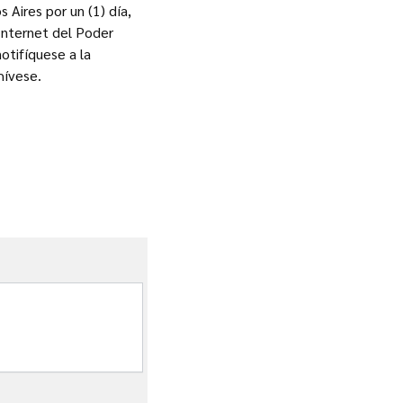
 Aires por un (1) día,
 Internet del Poder
otifíquese a la
hívese.