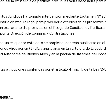
o así la existencia de partidas presupuestarias necesarias para h
untos Jurídicos ha tomado intervención mediante Dictamen Nº 2
stiría obstáculo legal para proceder a efectivizar las presentes 
n expresamente previstas en el Pliego de Condiciones Particular
 por la Dirección de Compras y Contrataciones.
actuales quepor este acto se propician, deberán publicarse en el B
os Aires por un (1) día y anunciarse en la cartelera de la sede d
ad Autónoma de Buenos Aires y en la página de Internet del Poder
 las atribuciones conferidas por el artículo 4º, inc. f) de la Ley 19
ENERAL