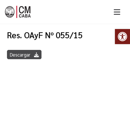
Abr
Res. OAyF Nº 055/15
Descargar