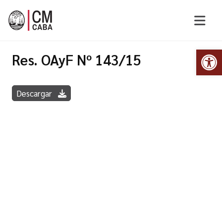
Abr
Res. OAyF Nº 143/15
Descargar