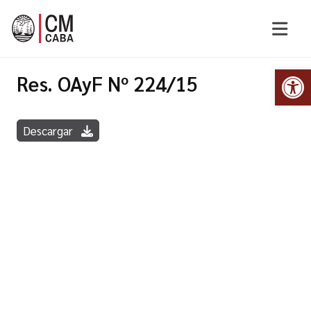
Abr
Res. OAyF Nº 224/15
Descargar