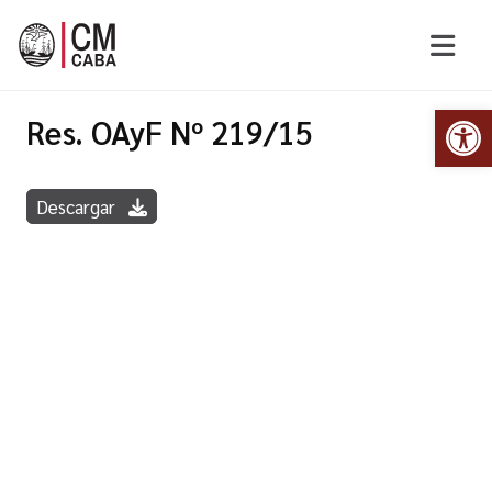
Abr
Res. OAyF Nº 219/15
Descargar