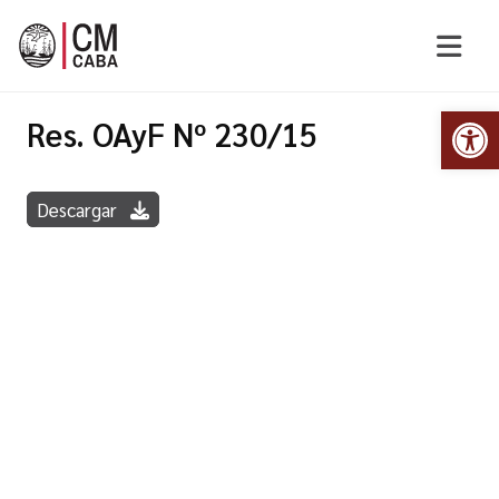
Abr
Res. OAyF Nº 230/15
Descargar