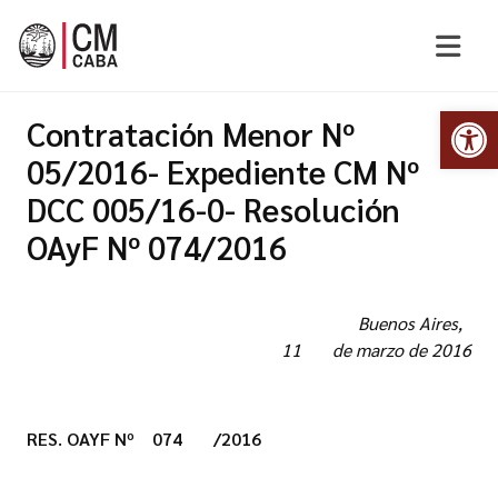
Abr
Contratación Menor Nº
05/2016- Expediente CM Nº
DCC 005/16-0- Resolución
OAyF Nº 074/2016
Buenos Aires,
11 de marzo de 2016
RES. OAYF Nº 074 /2016