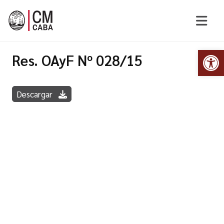
Abr
Res. OAyF Nº 028/15
Descargar