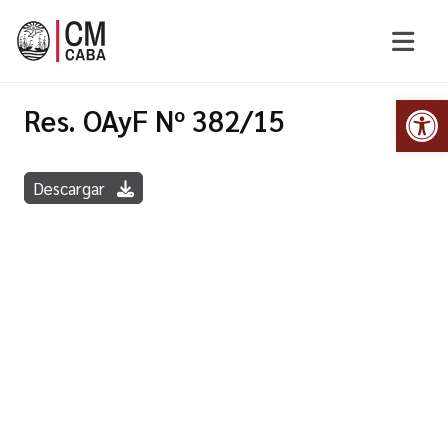
Abr
Res. OAyF Nº 382/15
Descargar