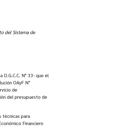
to del Sistema de
.G.C.C. N° 33- que el
olución OAyF N°
rvicio de
ción del presupuesto de
s técnicas para
 Económico Financiero