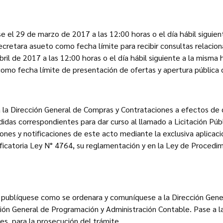
e el 29 de marzo de 2017 a las 12:00 horas o el día hábil siguien
decretara asueto como fecha límite para recibir consultas relacio
bril de 2017 a las 12:00 horas o el día hábil siguiente a la misma h
omo fecha límite de presentación de ofertas y apertura pública d
 a la Dirección General de Compras y Contrataciones a efectos de
idas correspondientes para dar curso al llamado a Licitación Púb
iones y notificaciones de este acto mediante la exclusiva aplicac
ficatoria Ley N° 4764, su reglamentación y en la Ley de Procedi
, publíquese como se ordenara y comuníquese a la Dirección Gene
ción General de Programación y Administración Contable. Pase a l
s, para la prosecución del trámite.