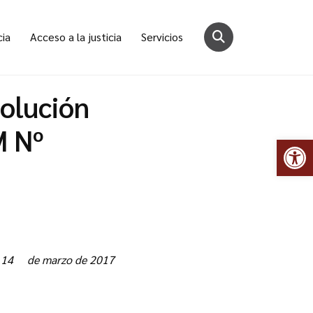
cia
Acceso a la justicia
Servicios
solución
M Nº
Abr
 14 de marzo de 2017