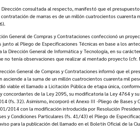
 Dirección consultada al respecto, manifestó que el presupuesto
 contratación de marras es de un millón cuatrocientos cuarenta 
16).
ión General de Compras y Contrataciones confeccionó un proyec
s junto al Pliego de Especificaciones Técnicas en base a los ante
 la Dirección General de Informática y Tecnología, en su carácte
no tenía observaciones que realizar al mentado proyecto (cfr. N
Dirección General de Compras y Contrataciones informó que el pr
n asciende a la suma de un millón cuatrocientos cuarenta mil pe
ndió viable el llamado a Licitación Pública de etapa única, conform
2 y concordantes de la Ley 2095, su modificatoria la Ley 4764 y su
4 (fs. 32). Asimismo, incorporó el Anexo III -Pliego de Bases y 
01/2014 con la modificación introducida por Resolución Presiden
es y Condiciones Particulares (fs. 41/43) el Pliego de Especificac
viso para la publicación del llamado en el Boletín Oficial de la 