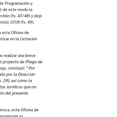
 de Programación y
mó de este modo la
stión (fs. 47/48) y dejó
icio 2018 (fs. 49).
 esta Oficina de
tizar en la Licitación
s realizar una breve
el proyecto de Pliego de
ego, concluyó: “
Por
do por la Dirección
. 29), así como la
tos Jurídicos que no
ión del presente
ívoca, esta Oficina de
Tecnología su