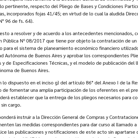
o pertinente, respecto del Pliego de Bases y Condiciones Particu
s, incorporados fojas 41/45; en virtud de lo cual la aludida Dire
° 96 de fs. 64).
esto a resolver y de acuerdo a los antecedentes mencionados, c
ión Pública Nº 08/2017 que tiene por objeto la contratación de un
 para el sistema de planeamiento económico financiero utilizado
dad Autónoma de Buenos Aires y aprobar los correspondientes Pli
s y de Especificaciones Técnicas, y el modelo de publicación del 
tónoma de Buenos Aires.
lo dispuesto en el inciso g) del artículo 86° del Anexo I de la R
o de fomentar una amplia participación de los oferentes en el p
derá establecer que la entrega de los pliegos necesarios para coti
sin cargo.
onderá instruir a la Dirección General de Compras y Contratacio
menten las medidas correspondientes para dar curso al llamado a 
ce las publicaciones y notificaciones de este acto sin apartarse 