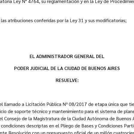
atoria Ley N° 4764, su reglamentación y en la Ley de Procedimie
e las atribuciones conferidas por la Ley 31 y sus modificatorias;
EL ADMINISTRADOR GENERAL DEL
PODER JUDICIAL DE LA CIUDAD DE BUENOS AIRES
RESUELVE:
 el llamado a Licitación Pública Nº 08/2017 de etapa única que ti
vicio de soporte técnico y mantenimiento para el sistema de pl
r el Consejo de la Magistratura de la Ciudad Autónoma de Buenos A
 condiciones descriptas en el Pliego de Bases y Condiciones Par
ente Resolución con un presupuesto oficial de un millón cuatroci