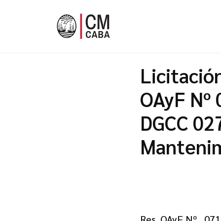
Licitació
OAyF Nº 
DGCC 027
Mantenim
Res. OAyF Nº 07