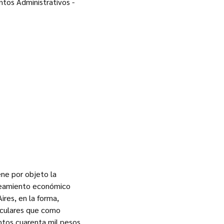
ntos Administrativos -
ene por objeto la
aneamiento económico
ires, en la forma,
ticulares que como
entos cuarenta mil pesos