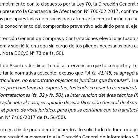
mplimiento con lo dispuesto por la Ley 70, la Dirección General
e presentó la Constancia de Afectación Nº 700/02 2017, confir
as presupuestarias necesarias para afrontar la contratación en cue
e conocimiento del compromiso preventivo adquirido para el ejerc
irección General de Compras y Contrataciones elevó lo actuado a
era y sugirió la entrega sin cargo de los pliegos necesarios para co
. Nota DGCyC N° 73 de fs. 50).
l de Asuntos Jurídicos tomó la intervención que le compete y, tra
citar la normativa aplicable, expuso que “
A fs. 41/45, se agregó 
ticulares, no encontrado objeciones jurídicas que formular
”. Lu
nes precedentemente expuestas, teniendo en cuenta lo manifesta
trataciones (fs. 32 y fs. 50), la intervención del área técnica (fs
 aplicable al caso, es opinión de esta Dirección General de Asun
 el punto de vista jurídico, para que se continúe con la tramitac
en N° 7466/2017 de fs. 56/58).
o y a fin de proceder de acuerdo a lo solicitado de forma inequ
iera requirió nuevamente a la Dirección General de Informática y 