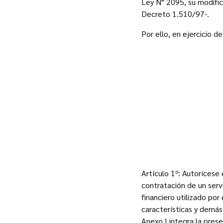
Ley N° 2095, su modific
Decreto 1.510/97-.
Por ello, en ejercicio d
Artículo 1º: Autorícese
contratación de un ser
financiero utilizado po
características y demás
Anexo I integra la pres