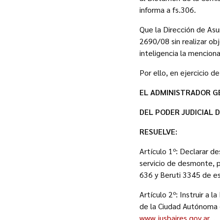
informa a fs.306.
Que la Dirección de As
2690/08 sin realizar ob
inteligencia la mencion
Por ello, en ejercicio de
EL ADMINISTRADOR G
DEL PODER JUDICIAL 
RESUELVE:
Artículo 1º: Declarar de
servicio de desmonte, pr
636 y Beruti 3345 de es
Artículo 2º: Instruir a 
de la Ciudad Autónoma d
www.jusbaires.gov.ar
. .