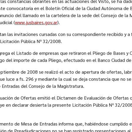
as constancias obrantes en las actuaciones del Visto, se ha dad
nte convocatoria en el Boletín Oficial de la Ciudad Autónoma de
nuncio del llamado en la cartelera de la sede del Consejo de la M
dicial (
www.jusbaires.gov.ar
).
an las invitaciones cursadas con su correspondiente recibido y a f
 Licitación Pública Nº 32/2008.
rega el Listado de empresas que retiraron el Pliego de Bases y C
ago del importe de cada Pliego, efectuado en el Banco Ciudad de
ptiembre de 2008 se realizó el acto de apertura de ofertas, lab
e luce a fs. 296 y mediante la cual se deja constancia que no s
 Entradas del Consejo de la Magistratura.
uación de Ofertas emitió el Dictamen de Evaluación de Ofertas q
ye en declarar desierta la presente Licitación Pública Nº 32/200
mento de Mesa de Entradas informa que, habiéndose cumplido e
ión de Preadjudicaciones no se han registrado presentaciones al