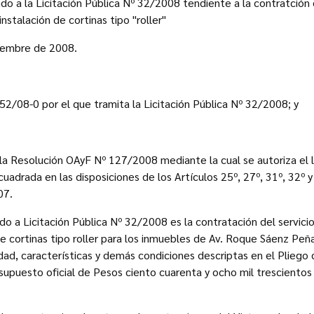
do a la Licitación Pública Nº 32/2008 tendiente a la contratción 
stalación de cortinas tipo "roller"
iembre de 2008.
2/08-0 por el que tramita la Licitación Pública Nº 32/2008; y
la Resolución OAyF Nº 127/2008 mediante la cual se autoriza el l
uadrada en las disposiciones de los Artículos 25º, 27º, 31º, 32º y
07.
do a Licitación Pública Nº 32/2008 es la contratación del servic
de cortinas tipo roller para los inmuebles de Av. Roque Sáenz Pe
idad, características y demás condiciones descriptas en el Pliego
esupuesto oficial de Pesos ciento cuarenta y ocho mil trescientos