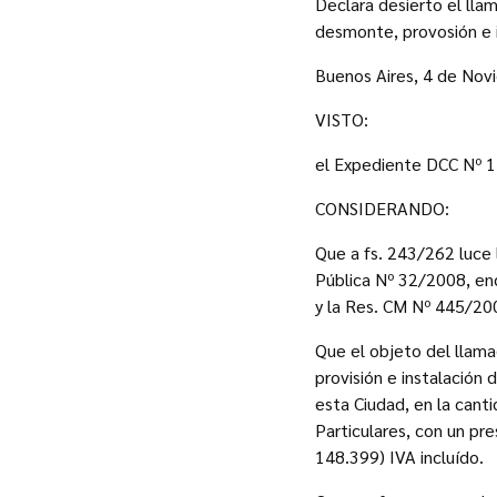
Declara desierto el llam
desmonte, provosión e in
Buenos Aires, 4 de Nov
VISTO:
el Expediente DCC Nº 15
CONSIDERANDO:
Que a fs. 243/262 luce 
Pública Nº 32/2008, enc
y la Res. CM Nº 445/20
Que el objeto del llama
provisión e instalación 
esta Ciudad, en la cant
Particulares, con un pr
148.399) IVA incluído.