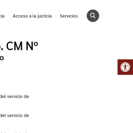
cia
Acceso a la justicia
Servicios
p. CM Nº
º
Abr
del servicio de
del servicio de