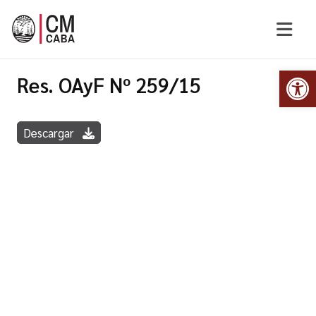
Abr
Res. OAyF Nº 259/15
Descargar